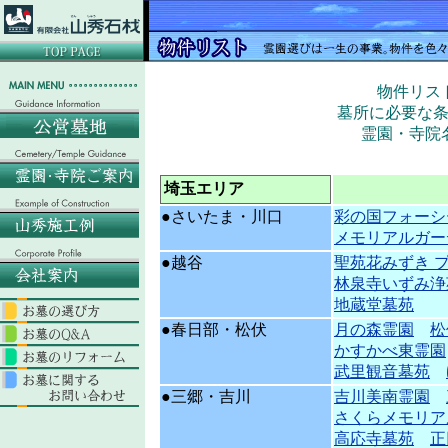
物件リス
墓所に必要な
霊園・寺院
埼玉エリア
●さいたま・川口
彩の国フォーシ
メモリアルガー
●越谷
聖苑花みずき 
林泉寺いずみ浄
地蔵堂墓苑
●春日部・松伏
月の森霊園
松
かすかべ東霊園
武里観音墓苑
●三郷・吉川
吉川美南霊園
さくらメモリア
高応寺墓苑
正